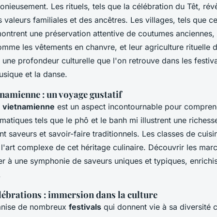
nieusement. Les rituels, tels que la célébration du Têt, rév
 valeurs familiales et des ancêtres. Les villages, tels que
ontrent une préservation attentive de coutumes anciennes, 
comme les vêtements en chanvre, et leur agriculture rituelle d
t une profondeur culturelle que l'on retrouve dans les festiv
usique et la danse.
tnamienne : un voyage gustatif
 vietnamienne
est un aspect incontournable pour comprend
atiques tels que le phô et le banh mi illustrent une richesse
t saveurs et savoir-faire traditionnels. Les classes de cuisi
l'art complexe de cet héritage culinaire. Découvrir les mar
er à une symphonie de saveurs uniques et typiques, enrichi
.
élébrations : immersion dans la culture
anise de nombreux
festivals
qui donnent vie à sa diversité cu