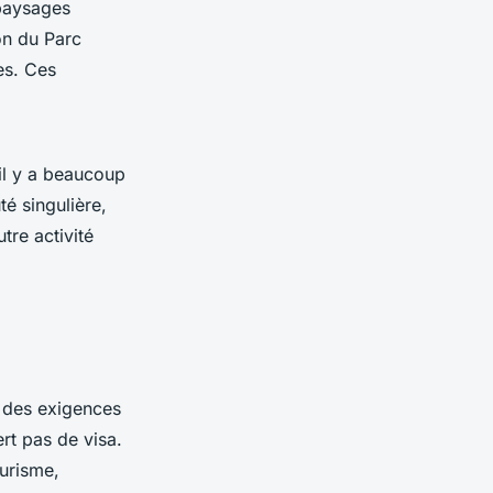
paysages
on du Parc
es. Ces
il y a beaucoup
é singulière,
tre activité
 des exigences
rt pas de visa.
ourisme,