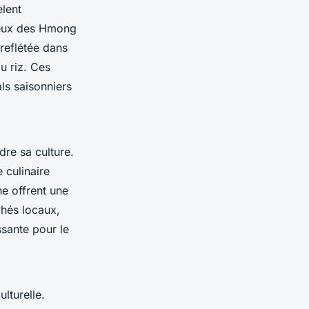
èlent
 ceux des Hmong
reflétée dans
u riz. Ces
als saisonniers
re sa culture.
 culinaire
ne offrent une
chés locaux,
ssante pour le
lturelle.