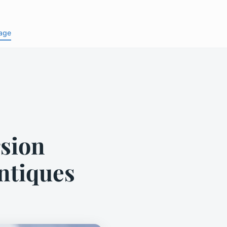
age
rsion
entiques