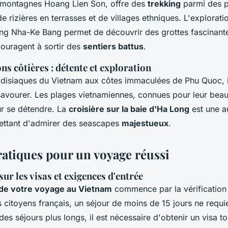
 montagnes Hoang Lien Son, offre des
trekking
parmi des 
e rizières en terrasses et de villages ethniques. L'explorati
ng Nha-Ke Bang permet de découvrir des grottes fascinant
ouragent à sortir des
sentiers battus
.
ons côtières : détente et exploration
disiaques du Vietnam aux côtes immaculées de Phu Quoc, 
savourer. Les plages vietnamiennes, connues pour leur beaut
ur se détendre. La
croisière sur la baie d'Ha Long
est une au
ettant d'admirer des seascapes
majestueux
.
ratiques pour un voyage réussi
ur les visas et exigences d'entrée
 de votre voyage au Vietnam
commence par la vérification
s citoyens français, un séjour de moins de 15 jours ne requie
des séjours plus longs, il est nécessaire d'obtenir un visa t