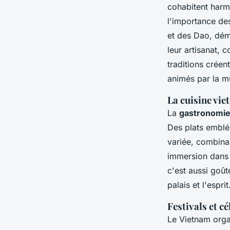
cohabitent harmo
l'importance des
et des Dao, dém
leur artisanat, 
traditions créen
animés par la m
La cuisine vie
La
gastronomie
Des plats emblém
variée, combinan
immersion dans 
c'est aussi goût
palais et l'esprit
Festivals et c
Le Vietnam org