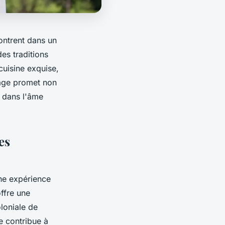
ontrent dans un
es traditions
cuisine exquise,
yage promet non
e dans l'âme
es
une expérience
offre une
loniale de
e contribue à