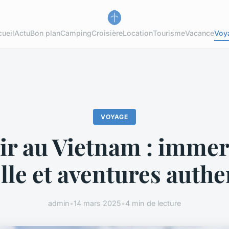
ueil
Actu
Bon plan
Camping
Croisière
Location
Tourisme
Vacance
Voy
VOYAGE
ir au Vietnam : imme
lle et aventures auth
admin
•
14 mars 2025
•
4 min de lecture