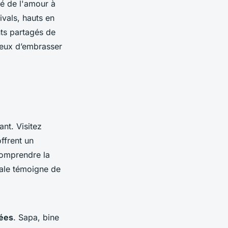
hé de l'amour à
ivals, hauts en
ts partagés de
ireux d’embrasser
nt. Visitez
ffrent un
comprendre la
iale témoigne de
ées
. Sapa, bine