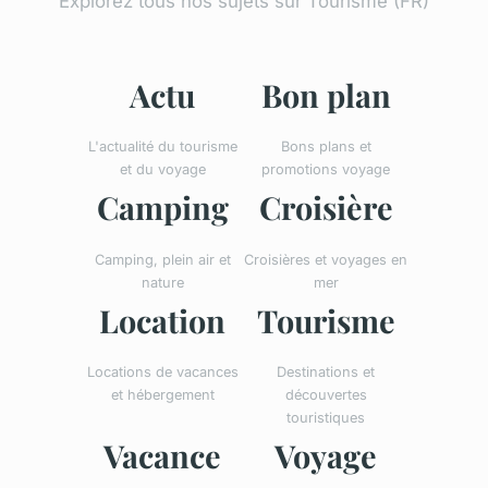
Explorez tous nos sujets sur Tourisme (FR)
Actu
Bon plan
L'actualité du tourisme
Bons plans et
et du voyage
promotions voyage
Camping
Croisière
Camping, plein air et
Croisières et voyages en
nature
mer
Location
Tourisme
Locations de vacances
Destinations et
et hébergement
découvertes
touristiques
Vacance
Voyage