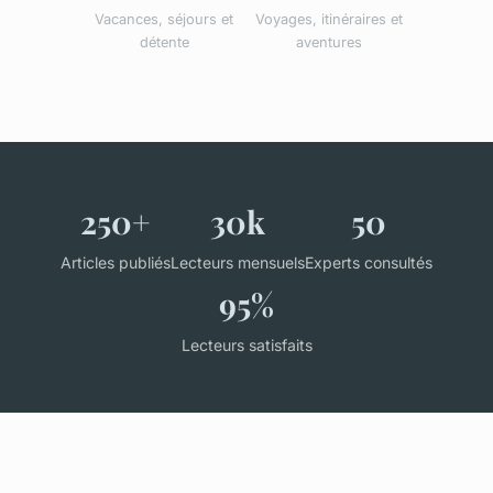
Vacances, séjours et
Voyages, itinéraires et
détente
aventures
250+
30k
50
Articles publiés
Lecteurs mensuels
Experts consultés
95%
Lecteurs satisfaits