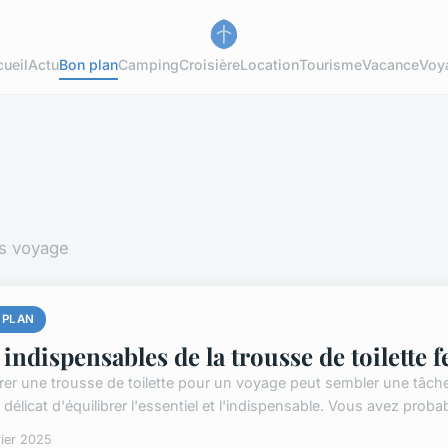
ueil
Actu
Bon plan
Camping
Croisière
Location
Tourisme
Vacance
Voy
ns voyage
 PLAN
 indispensables de la trousse de toilette
rer une trousse de toilette pour un voyage peut sembler une tâch
 délicat d'équilibrer l'essentiel et l'indispensable. Vous avez proba
rier 2025