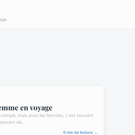
age
 femme en voyage
e simple, mais pour les femmes, c'est souvent
blement dé...
6 min de lecture →