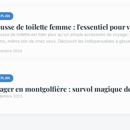
 PLAN
usse de toilette femme : l'essentiel pour
ousse de toilette est bien plus qu'un simple accessoire de voyage.
ins, même loin de chez vous. Découvrir les indispensables à glisse
cembre 2024
 PLAN
ager en montgolfière : survol magique d
ptembre 2023