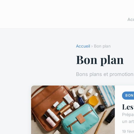
Acc
Accueil
› Bon plan
Bon plan
Bons plans et promotio
BON
Les
Prépa
un art
19 fév