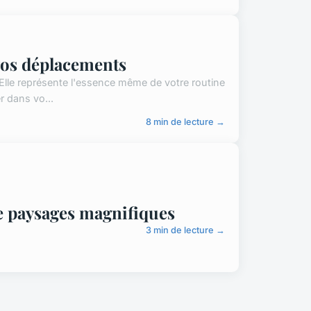
 vos déplacements
 Elle représente l'essence même de votre routine
r dans vo...
8 min de lecture →
e paysages magnifiques
3 min de lecture →