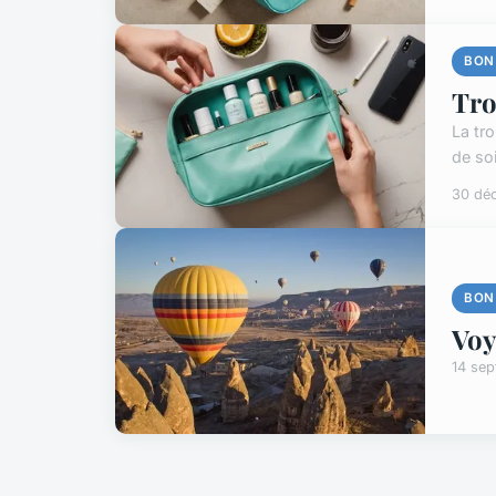
BON
Tro
La tr
de so
30 dé
BON
Voy
14 se