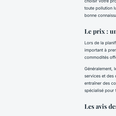
choisir votre pr
toute pollution 
bonne connaissa
Le prix : 
Lors de la plan
important à pre
commodités offer
Généralement, l
services et des
entraîner des c
spécialisé pour
Les avis d