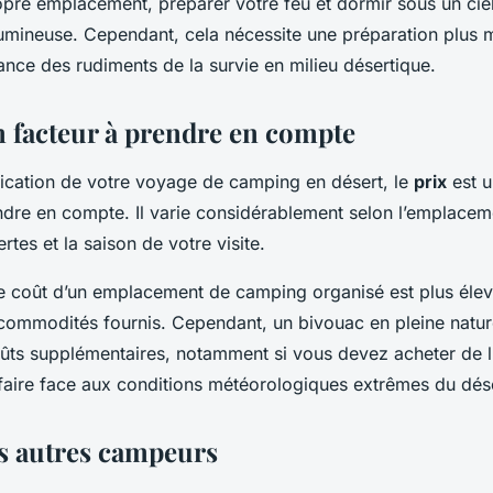
opre emplacement, préparer votre feu et dormir sous un ciel 
lumineuse. Cependant, cela nécessite une préparation plus 
nce des rudiments de la survie en milieu désertique.
un facteur à prendre en compte
ification de votre voyage de camping en désert, le
prix
est u
ndre en compte. Il varie considérablement selon l’emplaceme
tes et la saison de votre visite.
e coût d’un emplacement de camping organisé est plus élev
 commodités fournis. Cependant, un bivouac en pleine natur
oûts supplémentaires, notamment si vous devez acheter de 
 faire face aux conditions météorologiques extrêmes du dése
es autres campeurs