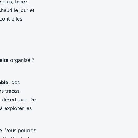
 plus, tenez
haud le jour et
contre les
site
organisé ?
able
, des
s tracas,
u désertique. De
à explorer les
ue. Vous pourrez