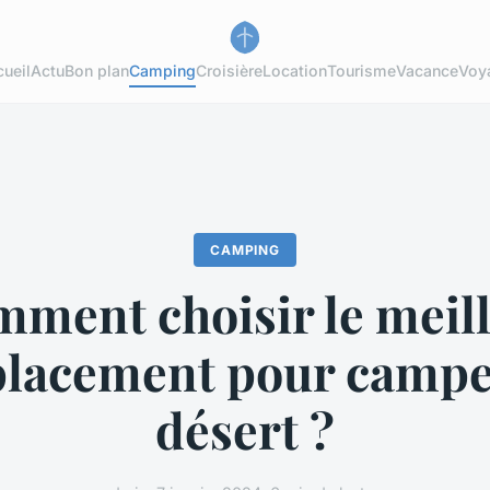
ueil
Actu
Bon plan
Camping
Croisière
Location
Tourisme
Vacance
Voy
CAMPING
ment choisir le meil
lacement pour campe
désert ?