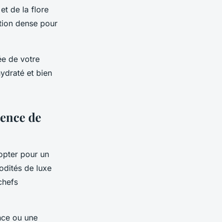
et de la flore
tion dense pour
ée de votre
hydraté et bien
ence de
opter pour un
odités de luxe
chefs
nce ou une