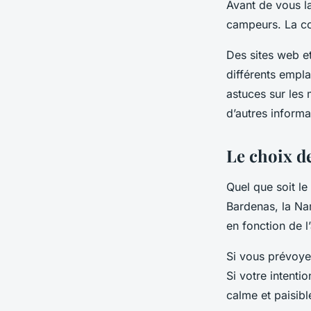
Avant de vous l
campeurs. La con
Des sites web e
différents empl
astuces sur les m
d’autres informat
Le choix de
Quel que soit le
Bardenas
, la
Na
en fonction de l
Si vous prévoye
Si votre intenti
calme et paisibl