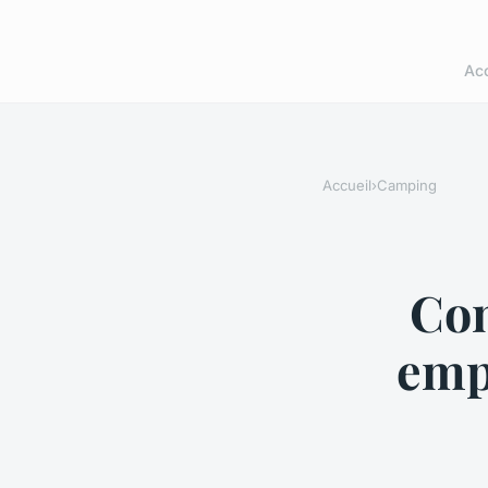
Acc
Accueil
›
Camping
Com
emp