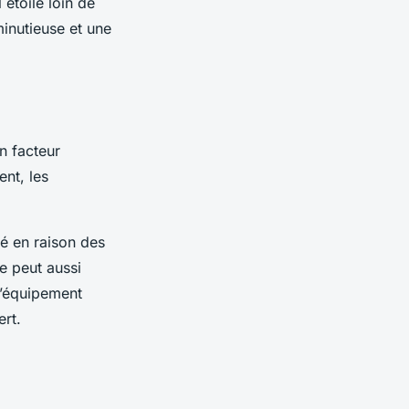
étoilé loin de
minutieuse et une
n facteur
nt, les
é en raison des
e peut aussi
l’équipement
rt.