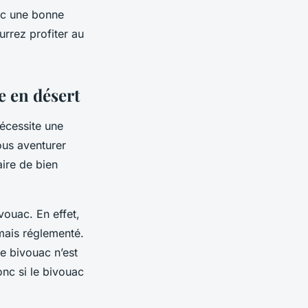
vec une bonne
rrez profiter au
 en désert
nécessite une
ous aventurer
aire de bien
vouac. En effet,
mais réglementé.
 le bivouac n’est
nc si le bivouac