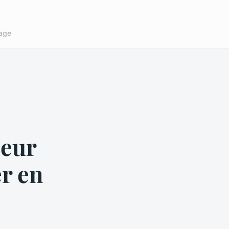
age
leur
r en